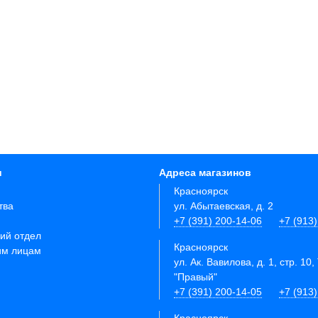
и
Адреса магазинов
Красноярск
тва
ул. Абытаевская, д. 2
+7 (391) 200-14-06
+7 (913
ий отдел
Красноярск
им лицам
ул. Ак. Вавилова, д. 1, стр. 10,
"Правый"
+7 (391) 200-14-05
+7 (913