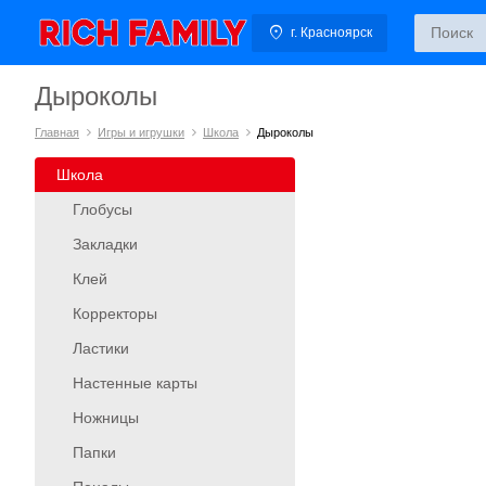
г. Красноярск
Дыроколы
Главная
Игры и игрушки
Школа
Дыроколы
Школа
Глобусы
Закладки
Клей
Корректоры
Ластики
Настенные карты
Ножницы
Папки