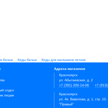
ов белые
Кеды белые
Кеды для мальчиков летние
и
Адреса магазинов
Красноярск
тва
ул. Абытаевская, д. 2
+7 (391) 200-14-06
+7 (913
ий отдел
Красноярск
им лицам
ул. Ак. Вавилова, д. 1, стр. 10,
"Правый"