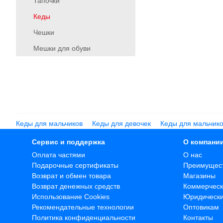
Тапочки
Кеды
Чешки
Мешки для обуви
Кеды для мальчиков
Кеды для девочек
Кеды для мальчик
Сервис и поддержка
О компани
Оплата частями
О нас
Подарочные сертификаты
Преимущес
Возврат и обмен товара
Магазины
Возврат денежных средств
Коммерческ
Использование Cookies
Юридическ
Рекомендательные технологии
Оптовикам
Политика конфиденциальности
Контакты