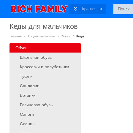
г. Красноярск
Кеды для мальчиков
Главная
Всё для мальчиков
Обувь
Кеды
Обувь
Школьная обувь
Кроссовки и полуботинки
Туфли
Сандалии
Ботинки
Резиновая обувь
Сапоги
Сланцы