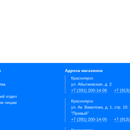
и
Адреса магазинов
Красноярск
тва
ул. Абытаевская, д. 2
+7 (391) 200-14-06
+7 (913
ий отдел
Красноярск
им лицам
ул. Ак. Вавилова, д. 1, стр. 10,
"Правый"
+7 (391) 200-14-05
+7 (913