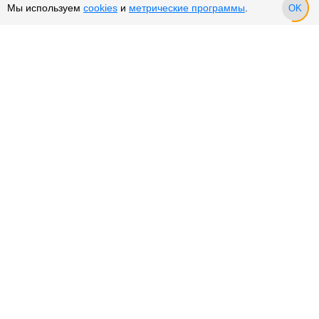
Мы используем
cookies
и
метрические программы
.
OK
Мужские горные велосипеды
Детские горные велосипеды
Горные велосипеды для взрослых
Горные подростковые
велосипеды
Горные велосипеды 26 дюймов
Горные
велосипеды хардтейлы
Горные двухподвесы
Горные
скоростные велосипеды
Горные велосипеды 29 дюймов
Сервис и поддержка
Оплата частями
Подарочные сертификаты
Возврат и обмен товара
Возврат денежных средств
Использование Cookies