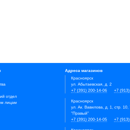
и
Адреса магазинов
Красноярск
тва
ул. Абытаевская, д. 2
+7 (391) 200-14-06
+7 (913
ий отдел
Красноярск
им лицам
ул. Ак. Вавилова, д. 1, стр. 10,
"Правый"
+7 (391) 200-14-05
+7 (913