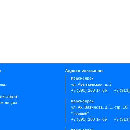
и
Адреса магазинов
Красноярск
тва
ул. Абытаевская, д. 2
+7 (391) 200-14-06
+7 (913
ий отдел
Красноярск
им лицам
ул. Ак. Вавилова, д. 1, стр. 10,
"Правый"
+7 (391) 200-14-05
+7 (913