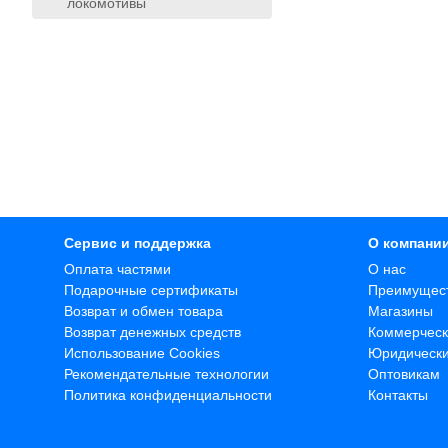
локомотивы
Сервис и поддержка
О компани
Оплата частями
О нас
Подарочные сертификаты
Преимущес
Возврат и обмен товара
Магазины
Возврат денежных средств
Коммерческ
Использование Cookies
Юридическ
Рекомендательные технологии
Оптовикам
Политика конфиденциальности
Контакты