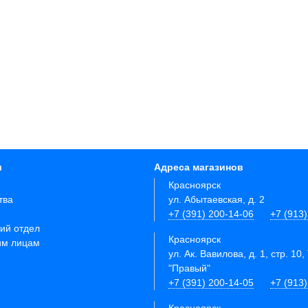
и
Адреса магазинов
Красноярск
тва
ул. Абытаевская, д. 2
+7 (391) 200-14-06
+7 (913
ий отдел
Красноярск
им лицам
ул. Ак. Вавилова, д. 1, стр. 10,
"Правый"
+7 (391) 200-14-05
+7 (913