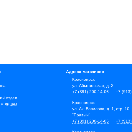
и
Адреса магазинов
Красноярск
тва
ул. Абытаевская, д. 2
+7 (391) 200-14-06
+7 (913
ий отдел
Красноярск
им лицам
ул. Ак. Вавилова, д. 1, стр. 10,
"Правый"
+7 (391) 200-14-05
+7 (913