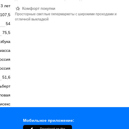
3 лет
Комфорт покупки
Просторные светлые гипермаркеты с широкими проходами и
107,5
отличной выкладкой
54
75,5
азбука
масса
оссия
оссия
51,6
ьберт
ловая
исекс
Мобильное приложение: