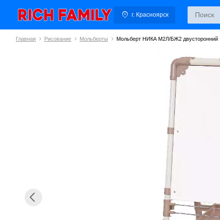
г. Красноярск
Главная
Рисование
Мольберты
Мольберт НИКА М2Л/БЖ2 двусторонний