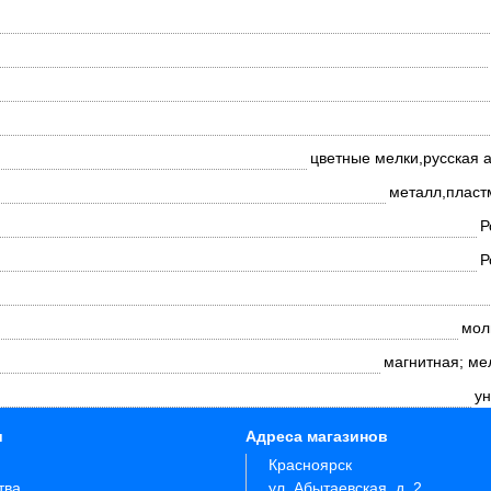
цветные мелки,русская 
металл,пласт
Р
Р
мол
магнитная; ме
ун
и
Адреса магазинов
Красноярск
тва
ул. Абытаевская, д. 2