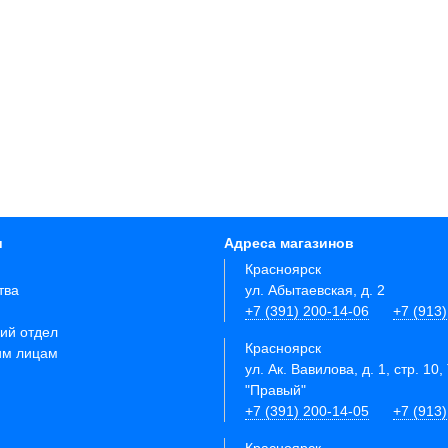
и
Адреса магазинов
Красноярск
тва
ул. Абытаевская, д. 2
+7 (391) 200-14-06
+7 (913
ий отдел
Красноярск
им лицам
ул. Ак. Вавилова, д. 1, стр. 10,
"Правый"
+7 (391) 200-14-05
+7 (913