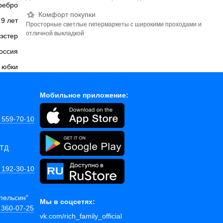
ребро
Комфорт покупки
9 лет
Просторные светлые гипермаркеты с широкими проходами и
отличной выкладкой
эстер
оссия
юбки
Мобильное приложение:
) 559-70-10
 ТД
) 192-30-10
Апельсин"
Мы в соцсетях:
 360-07-25
vk.com/rich_family_official