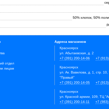
се
50% хлопок, 50% поли
Р
и
Адреса магазинов
Красноярск
тва
ул. Абытаевская, д. 2
+7 (391) 200-14-06
+7 (913
ий отдел
Красноярск
им лицам
ул. Ак. Вавилова, д. 1, стр. 10,
"Правый"
+7 (391) 200-14-05
+7 (913
Красноярск
ул. Красной армии, 109, ТЦ "
+7 (391) 200-14-11
+7 (983)