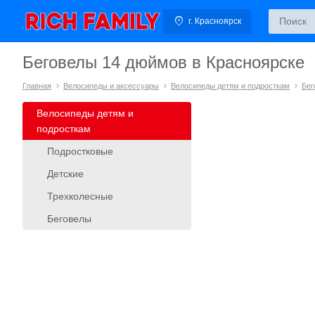
г. Красноярск
Беговелы 14 дюймов в Красноярске
Главная
Велосипеды и аксессуары
Велосипеды детям и подросткам
Бег
Велосипеды детям и
подросткам
Подростковые
Детские
Трехколесные
Беговелы