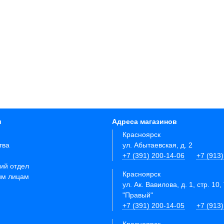
и
Адреса магазинов
Красноярск
тва
ул. Абытаевская, д. 2
+7 (391) 200-14-06
+7 (913
ий отдел
Красноярск
им лицам
ул. Ак. Вавилова, д. 1, стр. 10,
"Правый"
+7 (391) 200-14-05
+7 (913