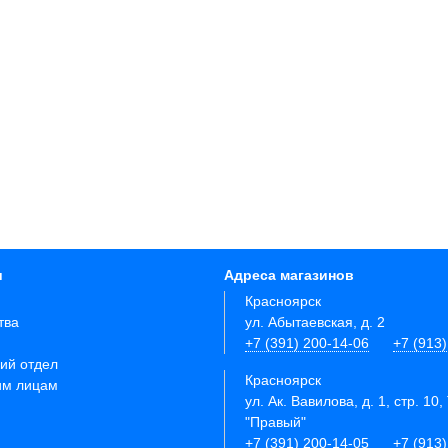
и
Адреса магазинов
Красноярск
тва
ул. Абытаевская, д. 2
+7 (391) 200-14-06
+7 (913
ий отдел
Красноярск
им лицам
ул. Ак. Вавилова, д. 1, стр. 10,
"Правый"
+7 (391) 200-14-05
+7 (913